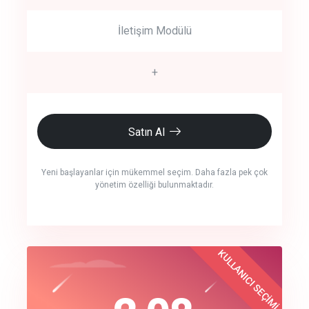
İletişim Modülü
+
Satın Al
Yeni başlayanlar için mükemmel seçim. Daha fazla pek çok
yönetim özelliği bulunmaktadır.
crm auto cync
KULLANICI SEÇİMİ
Best Choice
click to call back