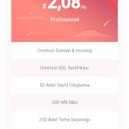
180
2,08
$
$
/year
/Ay
track energy costs
Start Up
Profesyonel
predictive dialing
Ücretsiz Domain & Hosting
Get Started
Ücretsiz SSL Sertifikası
Start by trying our service for 30 days free trial no credit card
required.
50 Adet Sayfa Oluşturma
500 MB Mail
250 Adet Tema Seçeneği