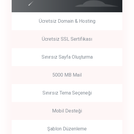
Ücretsiz Domain & Hosting
Get Started
Ücretsiz SSL Sertifikası
Start by trying our service for 30 days free trial no credit card
required.
Sınırsız Sayfa Oluşturma
5000 MB Mail
Sınırsız Tema Seçeneği
Mobil Desteği
Şablon Düzenleme