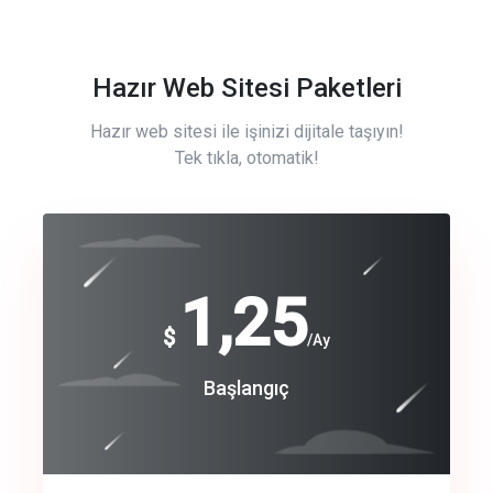
Hazır Web Sitesi Paketleri
Hazır web sitesi ile işinizi dijitale taşıyın!
Tek tıkla, otomatik!
Free
1,25
$
/Ay
Basic
Başlangıç