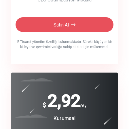
Satın Al
E-Ticaret yönetim özelliği bulunmaktadır. Sürekli büyüyen bir
kitleye ve çevrimiçi varlığa sahip siteler için mükemmel.
crm auto cync
click to call back
240
2,92
$
$
/year
/Ay
track energy costs
Coroprate
Kurumsal
predictive dialing